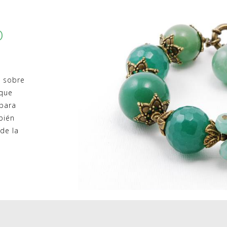
o
e sobre
 que
 para
bién
de la